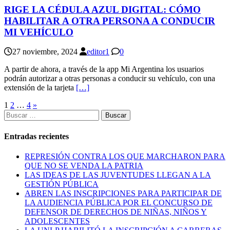
RIGE LA CÉDULA AZUL DIGITAL: CÓMO
HABILITAR A OTRA PERSONA A CONDUCIR
MI VEHÍCULO
27 noviembre, 2024
editor1
0
A partir de ahora, a través de la app Mi Argentina los usuarios
podrán autorizar a otras personas a conducir su vehículo, con una
extensión de la tarjeta
[…]
Paginación
1
2
…
4
»
Buscar:
de
entradas
Entradas recientes
REPRESIÓN CONTRA LOS QUE MARCHARON PARA
QUE NO SE VENDA LA PATRIA
LAS IDEAS DE LAS JUVENTUDES LLEGAN A LA
GESTIÓN PÚBLICA
ABREN LAS INSCRIPCIONES PARA PARTICIPAR DE
LA AUDIENCIA PÚBLICA POR EL CONCURSO DE
DEFENSOR DE DERECHOS DE NIÑAS, NIÑOS Y
ADOLESCENTES