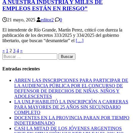
A NUESTRA INDUSTRIA Y MILES DE
EMPLEOS ESTÁN EN RIESGO”
21 mayo, 2025
editor2
0
El intendente de Río Grande, Martín Perez, criticó con dureza la
publicación de los decretos 333/2025 y 334/2025 del gobierno
libertario, que buscan “desmantelar” el
[…]
Paginación
«
1
2
3
4
»
Buscar:
de
entradas
Entradas recientes
ABREN LAS INSCRIPCIONES PARA PARTICIPAR DE
LA AUDIENCIA PÚBLICA POR EL CONCURSO DE
DEFENSOR DE DERECHOS DE NIÑAS, NIÑOS Y
ADOLESCENTES
LA UNLP HABILITÓ LA INSCRIPCIÓN A CARRERAS
PARA MAYORES DE 25 AÑOS SIN SECUNDARIO
COMPLETO
DOCENTES EN LA PROVINCIA PARAN POR TIEMPO
INDETERMINADO
CASI LA MITAD DE LOS JÓVENES ARGENTINOS