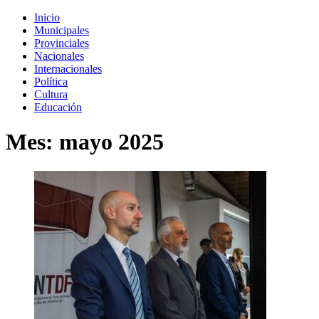
Inicio
Municipales
Provinciales
Nacionales
Internacionales
Política
Cultura
Educación
Mes:
mayo 2025