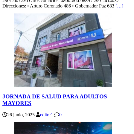
2901-607236 Otros contactos: 0800-666-0889 / 2901-414037
Direcciones: • Arturo Coronado 486 • Gobernador Paz 683
[…]
JORNADA DE SALUD PARA ADULTOS
MAYORES
26 junio, 2025
editor1
0